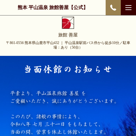
熊本 平山温泉 旅館善屋【公式】
旅館 善屋
〒861-0556 熊本県山鹿市平山432 ｜ 平山温泉駅前バス停から徒歩10分／駐車
場：あり（50台）